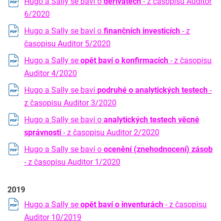
Hugo a Sally se baví o
derivátech
- z časopisu Auditor
6/2020
Hugo a Sally se baví o
finančních investicích
- z
časopisu Auditor 5/2020
Hugo a Sally se
opět baví o konfirmacích
- z časopisu
Auditor 4/2020
Hugo a Sally se baví
podruhé o analytických testech
-
z časopisu Auditor 3/2020
Hugo a Sally se baví o
analytických testech věcné
správnosti
- z časopisu Auditor 2/2020
Hugo a Sally se baví o
ocenění (znehodnocení) zásob
- z časopisu Auditor 1/2020
2019
Hugo a Sally se
opět baví o inventurách
- z časopisu
Auditor 10/2019