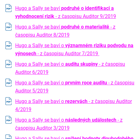
Hugo a Sally se baví
podruhé o identifikaci a
vyhodnocení rizik
- z časopisu Auditor 9/2019
Hugo a Sally se baví
podruhé o materialitě
- z
časopisu Auditor 8/2019
Hugo a Sally se baví o
významném riziku podvodu na
výnosech
- z časopisu Auditor 7/2019
Hugo a Sally se baví o
auditu skupiny
- z časopisu
Auditor 6/2019
Hugo a Sally se baví o
prvním roce auditu
- z časopisu
Auditor 5/2019
Hugo a Sally se baví o
rezervách
- z časopisu Auditor
4/2019
Hugo a Sally se baví o
následných událostech
- z
časopisu Auditor 3/2019
Hugo a Sally se baví o
snížení hodnoty dlouhodobého