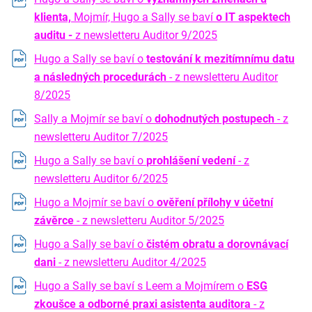
klienta,
Mojmír, Hugo a Sally se baví
o IT aspektech
auditu -
z newsletteru Auditor 9/2025
Hugo a Sally se baví o
testování k mezitímnímu datu
a následných procedurách
- z newsletteru Auditor
8/2025
Sally a Mojmír se baví o
dohodnutých postupech
- z
newsletteru Auditor 7/2025
Hugo a Sally se baví o
prohlášení vedení
- z
newsletteru Auditor 6/2025
Hugo a Mojmír se baví o
ověření přílohy v účetní
závěrce
- z newsletteru Auditor 5/2025
Hugo a Sally se baví o
čistém obratu a dorovnávací
dani
- z newsletteru Auditor 4/2025
Hugo a Sally se baví s Leem a Mojmírem o
ESG
zkoušce a odborné praxi asistenta auditora
- z