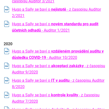
časopisu Auditor 3/2021
Hugo a Sally se baví o
nejistotě
- z časopisu Auditor
2/2021
Hugo a Sally se baví o
novém standardu pro audit
účetních odhadů
- Auditor 1/2021
2020
Hugo a Sally se baví o
vzdáleném provádění auditu v
důsledku COVID-19
- Auditor 10/2020
Hugo a Sally se baví o
akceptaci zakázky
- z časopisu
Auditor 9/2020
Hugo a Sally se baví o
IT v auditu
- z časopisu Auditor
8/2020
Hugo a Sally se baví o
kontrole kvality
- z časopisu
Auditor 7/2020