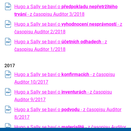
Hugo a Sally se baví o
předpokladu nepřetržitého
trvání
- z časopisu Auditor 3/2018
Hugo a Sally se baví o
vyhodnocení nesprávností
- z
časopisu Auditor 2/2018
Hugo a Sally se baví o
účetních odhadech
- z
časopisu Auditor 1/2018
2017
Hugo a Sally se baví o
konfirmacích
- z časopisu
Auditor 10/2017
Hugo a Sally se baví o
inventurách
- z časopisu
Auditor 9/2017
Hugo a Sally se baví o
podvodu
- z časopisu Auditor
8/2017
Hugo a Sally se baví o
materialitě
- z časopisu Auditor