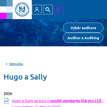
Přihlásit
Hledat
MENU
Výběr auditora
Auditor a Auditing
Metodika
Hugo a Sally
2026
Hugo a Sally se baví o
použití standardu ISA pro LCE
-