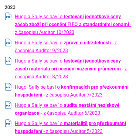
2023
Hugo a Sally se baví o
testování jednotkové ceny
zásob zboží při ocenění FIFO a standardními cenami
-
z časopisu Auditor 10/2023
Hugo a Sally se baví o
zprávě o udržitelnosti
- z
časopisu Auditor 9/2023
Hugo a Sally se baví o
testování jednotkové ceny
zásob materiálu při ocenění váženým průměrem
- z
časopisu Auditor 8/2023
Hugo Sally se baví o
konfirmacích pro přezkoumání
hospodaření
- z časopisu Auditor 7/2023
Hugo a Sally se baví o
auditu nestátní neziskové
organizace -
z časopisu Auditor 6/2023
Hugo a Sally se baví o
materialitě pro přezkoumání
hospodaření
- z časopisu Auditor 5/2023