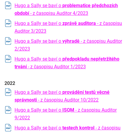
Hugo a Sally se baví o
problematice předchozích
období
- z časopisu Auditor 4/2023
Hugo a Sally se baví o
zprávě auditora
- z časopisu
Auditor 3/2023
Hugo a Sally se baví
o
výhradě
- z časopisu Auditor
2/2023
Hugo a
Sally se baví o
předpokladu nepřetržitého
trvání
- z časopisu Auditor 1/2023
2022
Hugo a Sally se baví o
provádění testů věcné
správnosti
- z časopisu Auditor 10/2022
Hugo a Sally se baví o
ISQM
- z časopisu Auditor
9/2022
Hugo a Sally se baví o
testech kontrol
- z časopisu