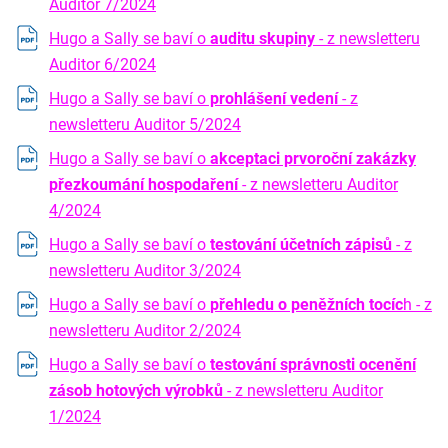
Auditor 7/2024
Hugo a Sally se baví o
auditu skupiny
- z newsletteru
Auditor 6/2024
Hugo a Sally se baví o
prohlášení vedení
- z
newsletteru Auditor 5/2024
Hugo a Sally se baví o
akceptaci prvoroční zakázky
přezkoumání hospodaření
- z newsletteru Auditor
4/2024
Hugo a Sally se baví o
testování účetních zápisů
- z
newsletteru Auditor 3/2024
Hugo a Sally se baví o
přehledu o peněžních tocíc
h - z
newsletteru Auditor 2/2024
Hugo a Sally se baví o
testování správnosti ocenění
zásob hotových výrobků
- z newsletteru Auditor
1/2024