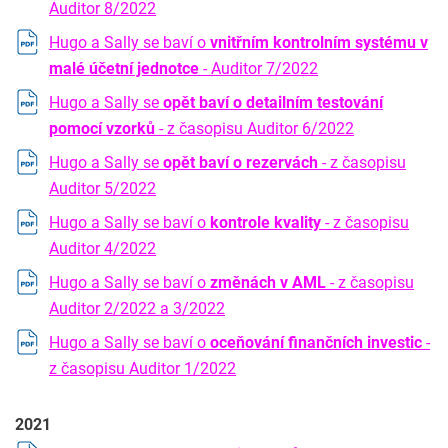
Auditor 8/2022
Hugo a Sally se baví o
vnitřním kontrolním systému v
malé účetní jednotce
- Auditor 7/2022
Hugo a Sally se
opět baví o detailním testování
pomocí vzorků
- z časopisu Auditor 6/2022
Hugo a Sally se
opět baví o rezervách
- z časopisu
Auditor 5/2022
Hugo a Sally se baví o
kontrole kvality
- z časopisu
Auditor 4/2022
Hugo a Sally se baví o
změnách v AML
- z časopisu
Auditor 2/2022 a 3/2022
Hugo a Sally se baví o
oceňování finančních investic
-
z časopisu Auditor 1/2022
2021