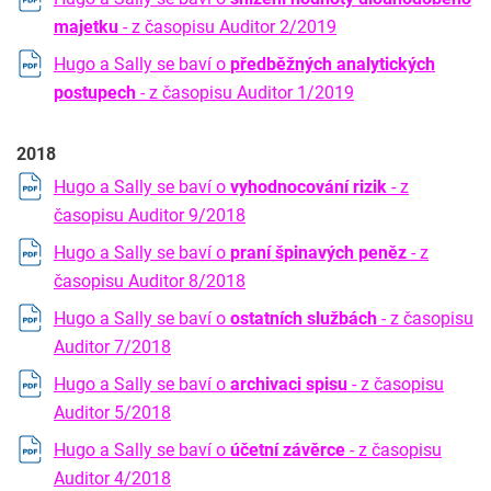
majetku
- z časopisu Auditor 2/2019
Hugo a Sally se baví o
předběžných analytických
postupech
- z časopisu Auditor 1/2019
2018
Hugo a Sally se baví o
vyhodnocování rizik
- z
časopisu Auditor 9/2018
Hugo a Sally se baví o
praní špinavých peněz
- z
časopisu Auditor 8/2018
Hugo a Sally se baví o
ostatních službách
- z časopisu
Auditor 7/2018
Hugo a Sally se baví o
archivaci spisu
- z časopisu
Auditor 5/2018
Hugo a Sally se baví o
účetní závěrce
- z časopisu
Auditor 4/2018