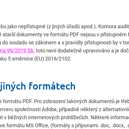
u jako nepřístupné (z jiných úřadů apod.). Komora aud
eré starší dokumenty ve formátu PDF nejsou v přístupném 
ů do souladu se zákonem a s pravidly přístupnosti by v t
ona 99/2019 Sb.
toto není dodatečně upravováno a je do
nku 5 směrnice (EU) 2016/2102.
jiných formátech
e formátu PDF. Pro zobrazení takových dokumentů je tře
erveru společnosti Adobe, případně některý z alternativní
t v běžných internetových prohlížečích. Některé inform
ormátu MS Office, (formáty s příponami .doc, .docx, .odt,