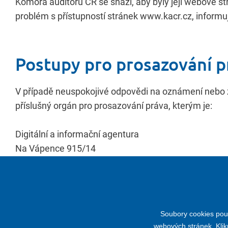
Komora auditorů ČR se snaží, aby byly její webové s
problém s přístupností stránek www.kacr.cz, inform
Postupy pro prosazování p
V případě neuspokojivé odpovědi na oznámení nebo žá
příslušný orgán pro prosazování práva, kterým je:
Digitální a informační agentura
Na Vápence 915/14
130 00 Praha 3
e-mail:
pristupnost@dia.gov.cz
Soubory cookies použ
webových stránek. Klik