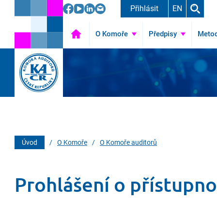
Přihlásit
EN
O Komoře
Úvod
Předpisy
Metod
Úvod
/
O Komoře
/
O Komoře auditorů
Prohlášení o přístupno