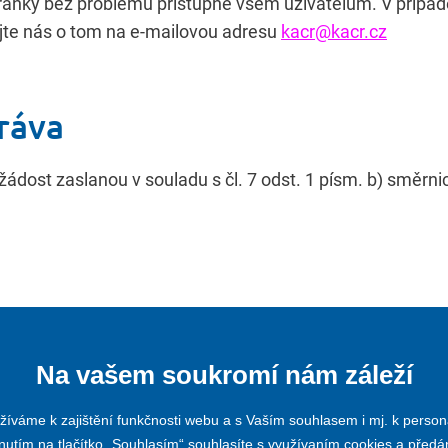
tránky bez problémů přístupné všem uživatelům. V případě
ujte nás o tom na e-mailovou adresu
kacr@kacr.cz
ráva
dost zaslanou v souladu s čl. 7 odst. 1 písm. b) směrnic
Na vašem soukromí nám záleží
íváme k zajištění funkčnosti webu a s Vaším souhlasem i mj. k person
nutím na tlačítko „Souhlasím“ souhlasíte s využívaním cookies a před