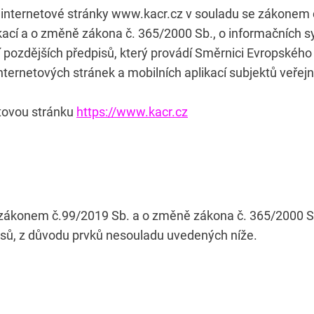
 internetové stránky www.kacr.cz v souladu se zákonem 
likací a o změně zákona č. 365/2000 Sb., o informačních 
í pozdějších předpisů, který provádí Směrnici Evropskéh
internetových stránek a mobilních aplikací subjektů veřej
etovou stránku
https://www.kacr.cz
e zákonem č.99/2019 Sb. a o změně zákona č. 365/2000 
isů, z důvodu prvků nesouladu uvedených níže.