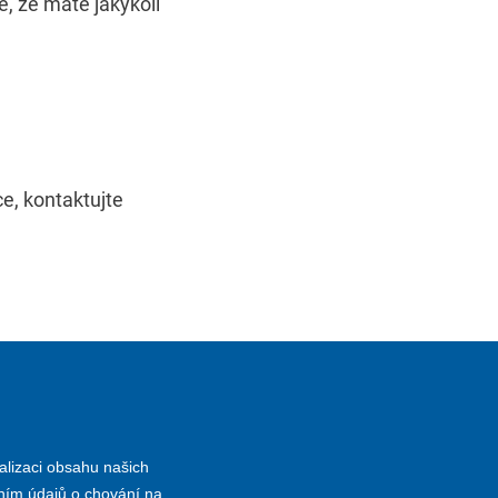
, že máte jakýkoli
e, kontaktujte
alizaci obsahu našich
áním údajů o chování na