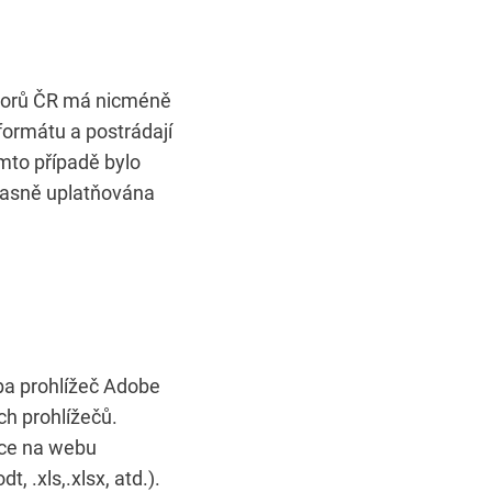
itorů ČR má nicméně
formátu a postrádají
omto případě bylo
časně uplatňována
ba prohlížeč Adobe
ch prohlížečů.
ace na webu
 .xls,.xlsx, atd.).