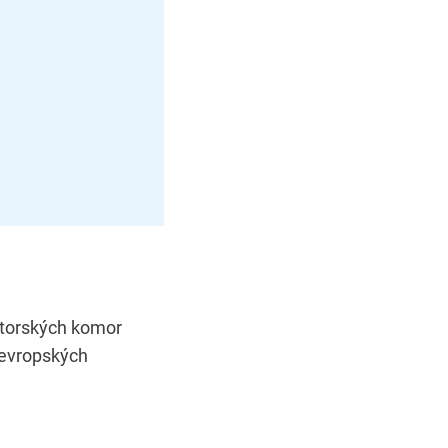
ditorských komor
 evropských