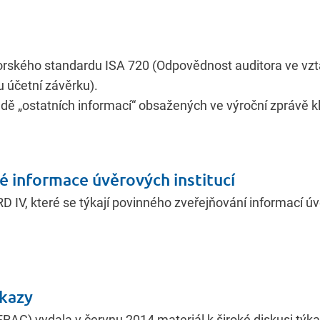
orského standardu ISA 720 (Odpovědnost auditora ve vzt
 účetní závěrku).
adě „ostatních informací“ obsažených ve výroční zprávě kl
 informace úvěrových institucí
D IV, které se týkají povinného zveřejňování informací úv
ýkazy
RAG) vydala v červnu 2014 materiál k široké diskusi týka