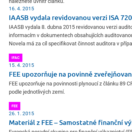
naleznete uvnitř článku.
16. 4. 2015
IAASB vydala revidovanou verzi ISA 720
IAASB vydala 8. dubna 2015 revidovanou verzi audit
informacím v dokumentech obsahujících auditovanou
Novela má za cíl specifikovat činnost auditora v příp
IFAC
15. 4. 2015
FEE upozorňuje na povinně zveřejňované
FEE upozorňuje na povinnosti plynoucí z článku 89 CR
podle jednotlivých zemí.
FEE
26. 1. 2015
Materiál z FEE – Samostatné finanční v
Evropská poradní skupina pro finanční výkaznictví (EF