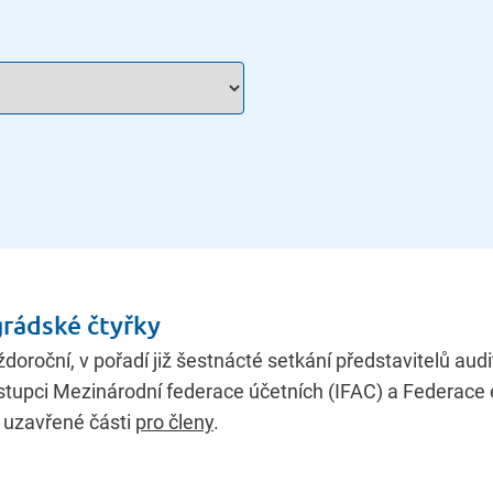
rádské čtyřky
doroční, v pořadí již šestnácté setkání představitelů au
zástupci Mezinárodní federace účetních (IFAC) a Federace
v uzavřené části
pro členy
.