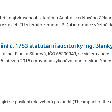
eří mají zkušenosti z teritoria Austrálie či Nového Zélan
vztazích EU s těmito zeměmi. Bližší informace včetně d
ní č. 1753 statutární auditorky Ing. Blank
rka Ing. Blanka Sítařová, IČO 65300343, se sídlem Jugos
d 26. března 2015 oprávněna vykonávat auditorskou činno
jící se posílení role výborů pro audit (The impact of the 