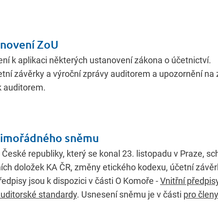
anovení ZoU
ení k aplikaci některých ustanovení zákona o účetnictví.
etní závěrky a výroční zprávy auditorem a upozornění na
k auditorem.
 mimořádného sněmu
České republiky, který se konal 23. listopadu v Praze, sch
čních doložek KA ČR, změny etického kodexu, účetní závěr
edpisy jsou k dispozici v části O Komoře -
Vnitřní předpis
uditorské standardy
. Usnesení sněmu je v části
pro členy