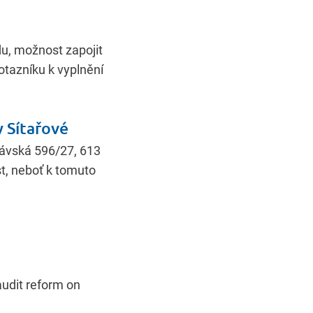
du, možnost zapojit
otazníku k vyplnění
y Sítařové
lávská 596/27, 613
st, neboť k tomuto
audit reform on