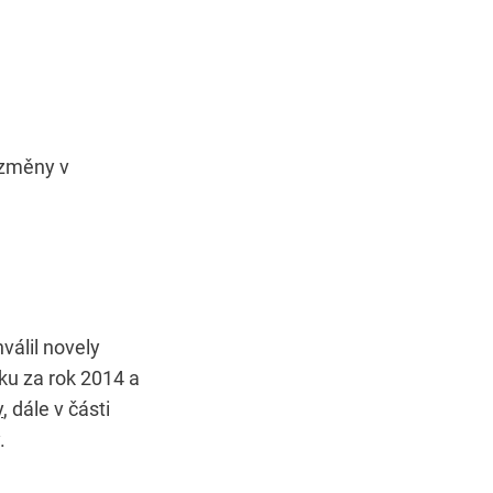
 změny v
válil novely
ku za rok 2014 a
y
, dále v části
.