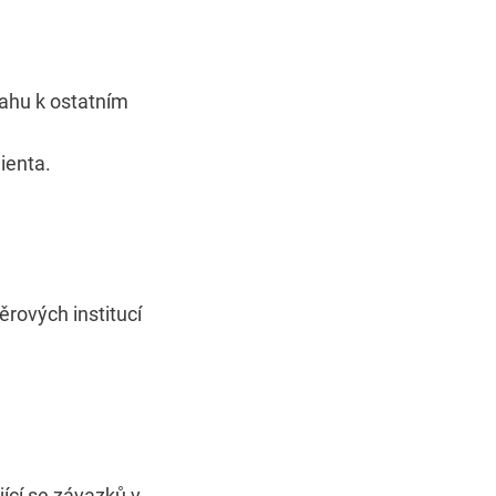
ahu k ostatním
ienta.
ěrových institucí
jící se závazků v