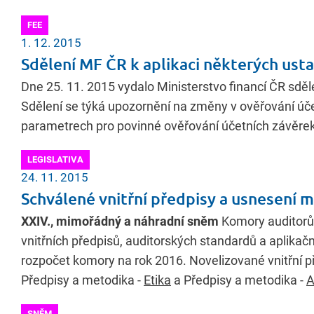
FEE
1. 12. 2015
Sdělení MF ČR k aplikaci některých ust
Dne 25. 11. 2015 vydalo Ministerstvo financí ČR sděl
Sdělení se týká upozornění na změny v ověřování úč
parametrech pro povinné ověřování účetních závěre
LEGISLATIVA
24. 11. 2015
Schválené vnitřní předpisy a usnesení
XXIV., mimořádný a náhradní sněm
Komory auditorů 
vnitřních předpisů, auditorských standardů a aplika
rozpočet komory na rok 2016. Novelizované vnitřní př
Předpisy a metodika -
Etika
a Předpisy a metodika -
A
SNĚM