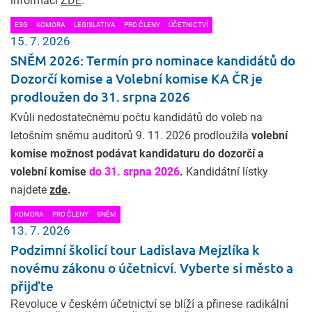
informací
ZDE
.
ESG
KOMORA
LEGISLATIVA
PRO ČLENY
ÚČETNICTVÍ
15. 7. 2026
SNĚM 2026: Termín pro nominace kandidátů do
Dozorčí komise a Volební komise KA ČR je
prodloužen do 31. srpna 2026
Kvůli nedostatečnému počtu kandidátů do voleb na
letošním sněmu auditorů 9. 11. 2026 prodloužila
volební
komise možnost podávat kandidaturu do dozorčí a
volební komise
do 31. srpna 2026
.
Kandidátní lístky
najdete
zde
.
KOMORA
PRO ČLENY
SNĚM
13. 7. 2026
Podzimní školicí tour Ladislava Mejzlíka k
novému zákonu o účetnicví. Vyberte si město a
přijďte
Revoluce v českém účetnictví se blíží a přinese radikální