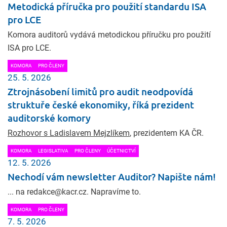
Metodická příručka pro použití standardu ISA
pro LCE
Komora auditorů vydává metodickou příručku pro použití
ISA pro LCE.
KOMORA
PRO ČLENY
25. 5. 2026
Ztrojnásobení limitů pro audit neodpovídá
struktuře české ekonomiky, říká prezident
auditorské komory
Rozhovor s Ladislavem Mejzlíkem
, prezidentem KA ČR.
KOMORA
LEGISLATIVA
PRO ČLENY
ÚČETNICTVÍ
12. 5. 2026
Nechodí vám newsletter Auditor? Napište nám!
... na redakce@kacr.cz. Napravíme to.
KOMORA
PRO ČLENY
7. 5. 2026