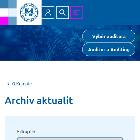
Přihlásit
Hledat
MENU
Výběr auditora
Auditor a Auditing
O Komoře
Archiv aktualit
Filtruj dle