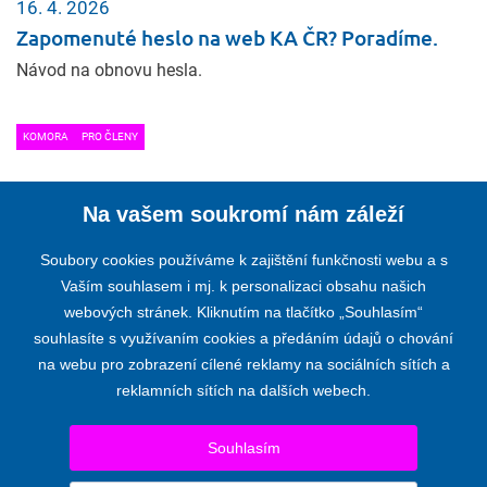
16. 4. 2026
Zapomenuté heslo na web KA ČR? Poradíme.
Návod na obnovu hesla.
KOMORA
PRO ČLENY
1
Na vašem soukromí nám záleží
Soubory cookies používáme k zajištění funkčnosti webu a s
Vaším souhlasem i mj. k personalizaci obsahu našich
webových stránek. Kliknutím na tlačítko „Souhlasím“
KOMORA AUDITORŮ ČESKÉ REPUBLIKY
souhlasíte s využívaním cookies a předáním údajů o chování
na webu pro zobrazení cílené reklamy na sociálních sítích a
Opletalova 55, 110 00 PRAHA 1
reklamních sítích na dalších webech.
Telefon:
+420 224 222 178
,
+420 224 212 670
E-mail:
kacr@kacr.cz
Souhlasím
© 2024 KOMORA AUDITORŮ ČESKÉ REPUBLIKY