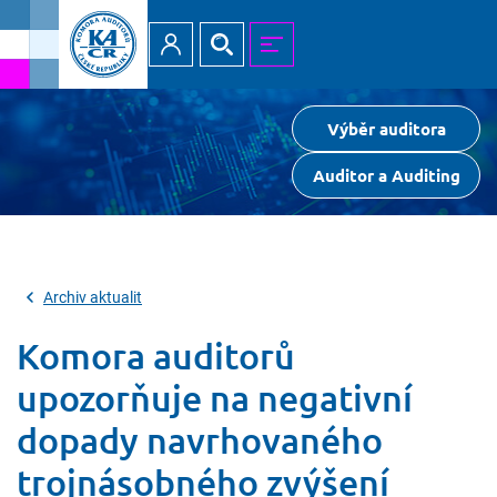
Přihlásit
Hledat
MENU
Výběr auditora
Auditor a Auditing
Archiv aktualit
Komora auditorů
upozorňuje na negativní
dopady navrhovaného
trojnásobného zvýšení