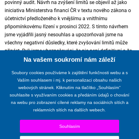
povinný audit. Návrh na zvýšení limitů se objevil až jako
iniciativa Ministerstva financí ČR v textu nového zákona o
účetnictví předloženého k vnějšímu a vnitřnímu
připomínkovému řízení v prosinci 2022. S tímto návrhem
jsme vyjádřili jasný nesouhlas a upozorňovali jsme na
všechny negativní důsledky, které zvyšování limitů může
přinést. Byli jsme ubezpečováni, že nic není definitivní a že
se o tom bude dále jednat.
Na vašem soukromí nám záleží
Soubory cookies používáme k zajištění funkčnosti webu a s
Vaším souhlasem i mj. k personalizaci obsahu našich
webových stránek. Kliknutím na tlačítko „Souhlasím“
KOMORA AUDITORŮ ČESKÉ REPUBLIKY
souhlasíte s využívaním cookies a předáním údajů o chování
na webu pro zobrazení cílené reklamy na sociálních sítích a
Opletalova 55, 110 00 PRAHA 1
reklamních sítích na dalších webech.
Telefon:
+420 224 222 178
,
+420 224 212 670
E-mail:
kacr@kacr.cz
Souhlasím
© 2024 KOMORA AUDITORŮ ČESKÉ REPUBLIKY
Prohlášení o přístupnosti
|
Upravit nastavení