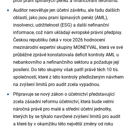
proti praní špinavých peněz a financování terorismu.
Auditor neověřuje jen účetní závěrku, ale řadu dalších
oblastí, jako jsou praní špinavých peněz (AML),
insolvenci, udržitelnost (ESG) a další nefinanční
informace, což nám ukládají evropské právní předpisy.
Českou republiku čeká v roce 2026 hodnocení
mezinárodní expertní skupiny MONEYVAL, která ve své
průběžné zprávě konstatovala deficit kontroly AML u
nebankovního a nefinančního sektoru a požaduje její
posílení. Do této skupiny však patří právě těch 10 tis.
společností, které z této kontroly předloženým návrhem
na zvýšení limitů pro audit zcela vypadnou.
Připravuje se nový zákon o účetnictví představující
zcela zásadní reformu účetnictví, která bude velmi
náročná právě pro malé a střední účetní jednotky,
kterých by se týkalo navržené zvýšení limitů pro audit
a které by v okamžiku této největší změny od roku