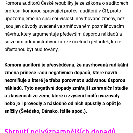
Komora auditorů České republiky je ze zákona o auditorech
profesní komorou spravující profesi auditorů v ČR, proto
upozorňujeme na širší souvislosti navrhované změny, než
jsou jen důvody uvedené ve zmiňovaném pozměňovacím
návrhu, který argumentuje především úsporou nákladů a
snížením administrativní zátěže účetních jednotek, které
přestanou být auditovány.
Komora auditorů je přesvědčena, že navrhovaná radikální
změna přinese řadu negativních dopadů, které návrh
nezmiňuje a které je třeba porovnat s udávanou úsporou
nákladů. Tyto negativní dopady zmiňují i zahraniční studie
a zkušenosti ze zemí, které o zvýšení limitů uvažovaly
nebo je i provedly a následně od nich upustily a opět je
snížily (Švédsko, Dánsko, Itálie apod.).
Shrnutí nejvýznamnějších dopadů