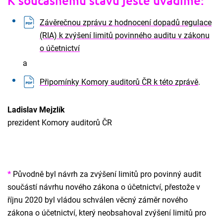
K současnému stavu ještě uvádíme:
Závěrečnou zprávu z hodnocení dopadů regulace
(RIA) k zvýšení limitů povinného auditu v zákonu
o účetnictví
a
Připomínky Komory auditorů ČR k této zprávě
.
Ladislav Mejzlík
prezident Komory auditorů ČR
*
Původně byl návrh za zvýšení limitů pro povinný audit
součástí návrhu nového zákona o účetnictví, přestože v
říjnu 2020 byl vládou schválen věcný záměr nového
zákona o účetnictví, který neobsahoval zvýšení limitů pro