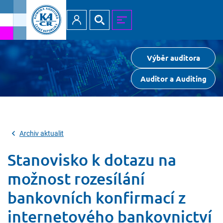
Přihlásit
Hledat
MENU
Výběr auditora
Auditor a Auditing
Archiv aktualit
Stanovisko k dotazu na
možnost rozesílání
bankovních konfirmací z
internetového bankovnictví