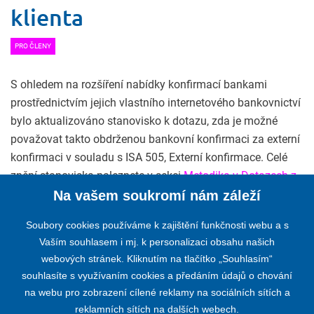
klienta
PRO ČLENY
S ohledem na rozšíření nabídky konfirmací bankami
prostřednictvím jejich vlastního internetového bankovnictví
bylo aktualizováno stanovisko k dotazu, zda je možné
považovat takto obdrženou bankovní konfirmaci za externí
konfirmaci v souladu s ISA 505, Externí konfirmace. Celé
znění stanoviska naleznete v sekci
Metodika v Dotazech z
praxe k metodice auditu
Na vašem soukromí nám záleží
Soubory cookies používáme k zajištění funkčnosti webu a s
Vaším souhlasem i mj. k personalizaci obsahu našich
webových stránek. Kliknutím na tlačítko „Souhlasím“
KOMORA AUDITORŮ ČESKÉ REPUBLIKY
souhlasíte s využívaním cookies a předáním údajů o chování
na webu pro zobrazení cílené reklamy na sociálních sítích a
Opletalova 55, 110 00 PRAHA 1
reklamních sítích na dalších webech.
Telefon:
+420 224 222 178
,
+420 224 212 670