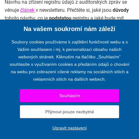
Návrhu na zřízení registru údajů z auditorských zpráv se
věnuje
článek
v newsletteru. Přečtěte si, jaké jsou
důvody
tohoto návrhu, co je
podstatou
registru a jaké bude mít
přínosy
.
Na vašem soukromí nám záleží
Soubory cookies používáme k zajištění funkčnosti webu a s
Vaším souhlasem i mj. k personalizaci obsahu našich
webových stránek. Kliknutím na tlačítko „Souhlasím“
KOMORA AUDITORŮ ČESKÉ REPUBLIKY
souhlasíte s využívaním cookies a předáním údajů o chování
Opletalova 55, 110 00 PRAHA 1
na webu pro zobrazení cílené reklamy na sociálních sítích a
Telefon:
+420 224 222 178
,
+420 224 212 670
reklamních sítích na dalších webech.
E-mail:
kacr@kacr.cz
Souhlasím
© 2024 KOMORA AUDITORŮ ČESKÉ REPUBLIKY
Prohlášení o přístupnosti
|
Upravit nastavení
Přijmout pouze nezbytné
Pro komise a výbory
Upravit nastavení