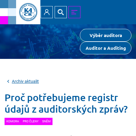
Přihlásit
Hledat
MENU
Výběr auditora
Auditor a Auditing
Archiv aktualit
Proč potřebujeme registr
údajů z auditorských zpráv?
KOMORA
PRO ČLENY
SNĚM