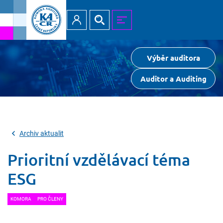
Přihlásit
Hledat
MENU
Výběr auditora
Auditor a Auditing
Archiv aktualit
Prioritní vzdělávací téma
ESG
KOMORA
PRO ČLENY