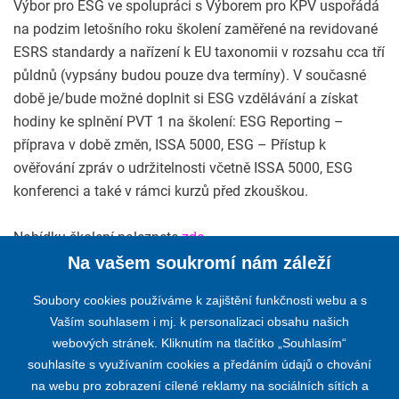
Výbor pro ESG ve spolupráci s Výborem pro KPV uspořádá
na podzim letošního roku školení zaměřené na revidované
ESRS standardy a nařízení k EU taxonomii v rozsahu cca tří
půldnů (vypsány budou pouze dva termíny). V současné
době je/bude možné doplnit si ESG vzdělávání a získat
hodiny ke splnění PVT 1 na školení: ESG Reporting –
příprava v době změn, ISSA 5000, ESG – Přístup k
ověřování zpráv o udržitelnosti včetně ISSA 5000, ESG
konferenci a také v rámci kurzů před zkouškou.
Nabídku školení naleznete
zde.
Na vašem soukromí nám záleží
Soubory cookies používáme k zajištění funkčnosti webu a s
Vaším souhlasem i mj. k personalizaci obsahu našich
webových stránek. Kliknutím na tlačítko „Souhlasím“
KOMORA AUDITORŮ ČESKÉ REPUBLIKY
souhlasíte s využívaním cookies a předáním údajů o chování
na webu pro zobrazení cílené reklamy na sociálních sítích a
Opletalova 55, 110 00 PRAHA 1