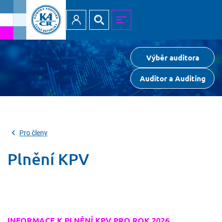
Přihlásit
Hledat
MENU
Výběr auditora
Auditor a Auditing
Pro členy
Plnění KPV
INFORMACE K PLNĚNÍ KPV PRO ROK 2026