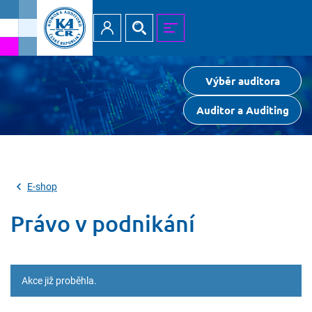
Přihlásit
Hledat
MENU
Výběr auditora
Auditor a Auditing
E-shop
Právo v podnikání
Akce již proběhla.