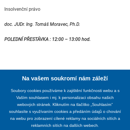
Insolvenční právo
doc. JUDr. Ing. Tomáš Moravec, Ph.D.
POLEDNÍ PŘESTÁVKA : 12:00 – 13:00 hod.
Na vašem soukromí nám záleží
Soubory cookies používáme k zajištění funkčnosti webu a s
Vaším souhlasem i mj. k personalizaci obsahu našich
webových stránek. Kliknutím na tlačítko „Souhlasím“
KOMORA AUDITORŮ ČESKÉ REPUBLIKY
souhlasíte s využívaním cookies a předáním údajů o chování
na webu pro zobrazení cílené reklamy na sociálních sítích a
Opletalova 55, 110 00 PRAHA 1
reklamních sítích na dalších webech.
Telefon:
+420 224 222 178
,
+420 224 212 670