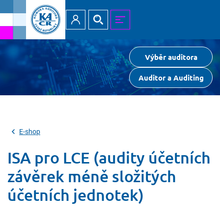
Přihlásit
Hledat
MENU
Výběr auditora
Auditor a Auditing
E-shop
ISA pro LCE (audity účetních
závěrek méně složitých
účetních jednotek)