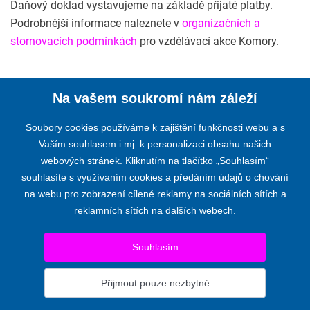
Daňový doklad vystavujeme na základě přijaté platby.
Podrobnější informace naleznete v
organizačních a
stornovacích podmínkách
pro vzdělávací akce Komory.
Na vašem soukromí nám záleží
Soubory cookies používáme k zajištění funkčnosti webu a s
Vaším souhlasem i mj. k personalizaci obsahu našich
webových stránek. Kliknutím na tlačítko „Souhlasím“
KOMORA AUDITORŮ ČESKÉ REPUBLIKY
souhlasíte s využívaním cookies a předáním údajů o chování
na webu pro zobrazení cílené reklamy na sociálních sítích a
Opletalova 55, 110 00 PRAHA 1
reklamních sítích na dalších webech.
Telefon:
+420 224 222 178
,
+420 224 212 670
E-mail:
kacr@kacr.cz
Souhlasím
© 2024 KOMORA AUDITORŮ ČESKÉ REPUBLIKY
Prohlášení o přístupnosti
|
Upravit nastavení
Přijmout pouze nezbytné
Pro komise a výbory