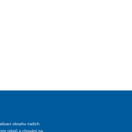
alizaci obsahu našich
áním údajů o chování na