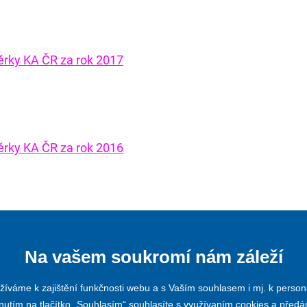
věrky KA ČR za rok 2017
věrky KA ČR za rok 2016
Na vašem soukromí nám záleží
íváme k zajištění funkčnosti webu a s Vaším souhlasem i mj. k person
nutím na tlačítko „Souhlasím“ souhlasíte s využívaním cookies a před