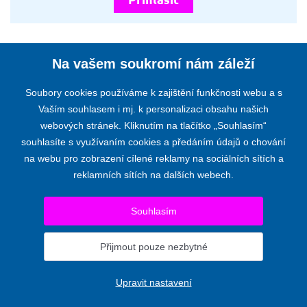
Na vašem soukromí nám záleží
Soubory cookies používáme k zajištění funkčnosti webu a s
KOMORA AUDITORŮ ČESKÉ REPUBLIKY
Vaším souhlasem i mj. k personalizaci obsahu našich
Opletalova 55, 110 00 PRAHA 1
webových stránek. Kliknutím na tlačítko „Souhlasím“
Telefon:
+420 224 222 178
,
+420 224 212 670
souhlasíte s využívaním cookies a předáním údajů o chování
E-mail:
kacr@kacr.cz
na webu pro zobrazení cílené reklamy na sociálních sítích a
© 2024 KOMORA AUDITORŮ ČESKÉ REPUBLIKY
reklamních sítích na dalších webech.
Prohlášení o přístupnosti
|
Upravit nastavení
Souhlasím
Pro komise a výbory
Přijmout pouze nezbytné
Upravit nastavení