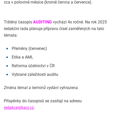
cca v polovině měsíce (kromě června a července).
Tištěný časopis
AUDITING
vychází 4x ročně. Na rok 2025
redakční rada plánuje přípravu čísel zaměřených na tato
témata:
Přeměny (červenec)
Etika a AML
Reforma účetnictví v ČR
Vybrané záležitosti auditu
Změna témat a termínů vydání vyhrazena.
Příspěvky do časopisů se zasílají na adresu
redakce@kacr.cz
.