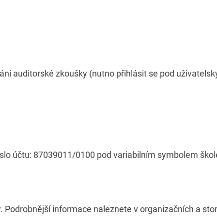
nání auditorské zkoušky (nutno přihlásit se pod uživatel
íslo účtu: 87039011/0100 pod variabilním symbolem škol
. Podrobnější informace naleznete v organizačních a sto