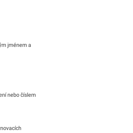
ským jménem a
ení nebo číslem
rnovacích