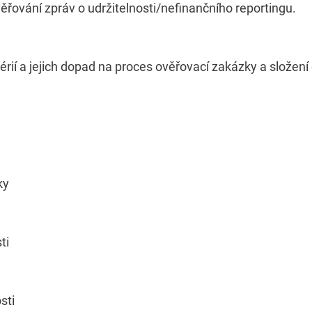
řování zpráv o udržitelnosti/nefinančního reportingu.
érií a jejich dopad na proces ověřovací zakázky a složen
ky
ti
sti