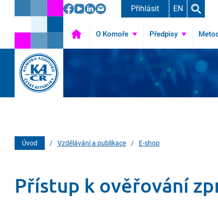
Přihlásit
EN
O Komoře
Úvod
Předpisy
Metod
Úvod
/
Vzdělávání a publikace
/
E-shop
Přístup k ověřování zp