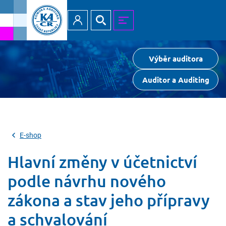
Přihlásit
Hledat
MENU
Výběr auditora
Auditor a Auditing
E-shop
Hlavní změny v účetnictví
podle návrhu nového
zákona a stav jeho přípravy
a schvalování