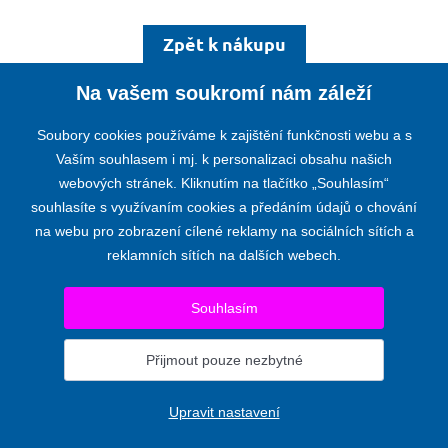
Zpět k nákupu
Na vašem soukromí nám záleží
Soubory cookies používáme k zajištění funkčnosti webu a s
Vaším souhlasem i mj. k personalizaci obsahu našich
webových stránek. Kliknutím na tlačítko „Souhlasím“
KOMORA AUDITORŮ ČESKÉ REPUBLIKY
souhlasíte s využívaním cookies a předáním údajů o chování
Opletalova 55, 110 00 PRAHA 1
na webu pro zobrazení cílené reklamy na sociálních sítích a
Telefon:
+420 224 222 178
,
+420 224 212 670
reklamních sítích na dalších webech.
E-mail:
kacr@kacr.cz
© 2024 KOMORA AUDITORŮ ČESKÉ REPUBLIKY
Souhlasím
Prohlášení o přístupnosti
|
Upravit nastavení
Přijmout pouze nezbytné
Pro komise a výbory
Upravit nastavení