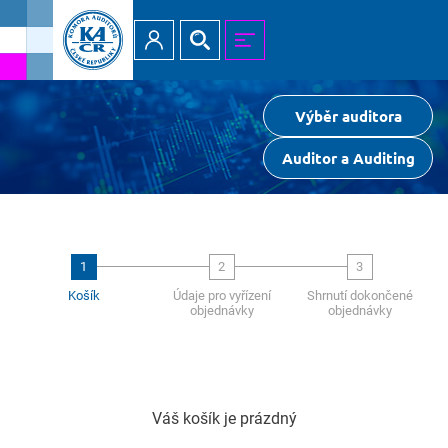
Přihlásit
Hledat
MENU
Výběr auditora
Auditor a Auditing
1
2
3
Košík
Údaje pro vyřízení
Shrnutí dokončené
objednávky
objednávky
Váš košík je prázdný