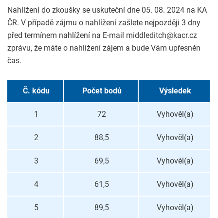
Nahlížení do zkoušky se uskuteční dne 05. 08. 2024 na KA
ČR. V případě zájmu o nahlížení zašlete nejpozději 3 dny
před termínem nahlížení na E-mail middleditch@kacr.cz
zprávu, že máte o nahlížení zájem a bude Vám upřesněn
čas.
Č. kódu
Počet bodů
Výsledek
1
72
Vyhověl(a)
2
88,5
Vyhověl(a)
3
69,5
Vyhověl(a)
4
61,5
Vyhověl(a)
5
89,5
Vyhověl(a)