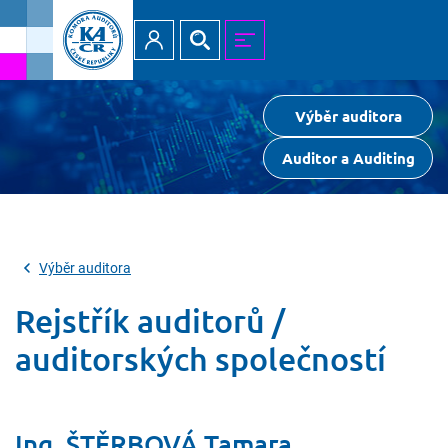
Přihlásit
Hledat
MENU
Výběr auditora
Auditor a Auditing
Výběr auditora
Rejstřík auditorů /
auditorských společností
Ing. ŠTĚRBOVÁ Tamara