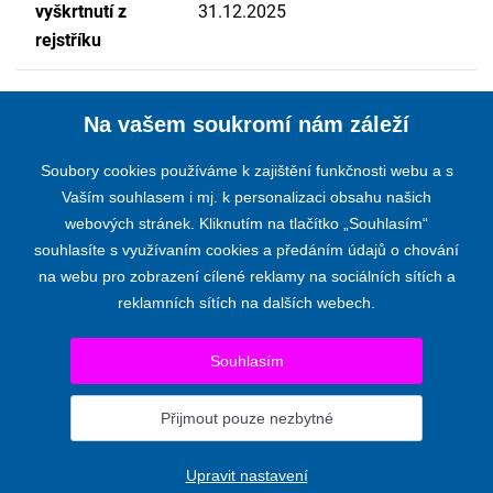
vyškrtnutí z
31.12.2025
rejstříku
Na vašem soukromí nám záleží
Soubory cookies používáme k zajištění funkčnosti webu a s
Vaším souhlasem i mj. k personalizaci obsahu našich
webových stránek. Kliknutím na tlačítko „Souhlasím“
KOMORA AUDITORŮ ČESKÉ REPUBLIKY
souhlasíte s využívaním cookies a předáním údajů o chování
na webu pro zobrazení cílené reklamy na sociálních sítích a
Opletalova 55, 110 00 PRAHA 1
reklamních sítích na dalších webech.
Telefon:
+420 224 222 178
,
+420 224 212 670
E-mail:
kacr@kacr.cz
Souhlasím
© 2024 KOMORA AUDITORŮ ČESKÉ REPUBLIKY
Prohlášení o přístupnosti
|
Upravit nastavení
Přijmout pouze nezbytné
Pro komise a výbory
Upravit nastavení