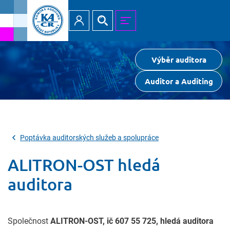
Přihlásit
Hledat
MENU
Výběr auditora
Auditor a Auditing
Poptávka auditorských služeb a spolupráce
ALITRON-OST hledá
auditora
Společnost
ALITRON-OST, ič 607 55 725, hledá auditora