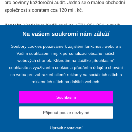
pro povinný každoroční audit. Jedná se o malou obchodní
společnost s obratem cca 120 mil. kč.
Kontakt:
Vratislava Kudělková, tel.: 731 991 251, e-mail:
kudelkova@alitron-ost.cz
Na vašem soukromí nám záleží
Soubory cookies používáme k zajištění funkčnosti webu a s
Vaším souhlasem i mj. k personalizaci obsahu našich
webových stránek. Kliknutím na tlačítko „Souhlasím“
KOMORA AUDITORŮ ČESKÉ REPUBLIKY
souhlasíte s využívaním cookies a předáním údajů o chování
na webu pro zobrazení cílené reklamy na sociálních sítích a
Opletalova 55, 110 00 PRAHA 1
reklamních sítích na dalších webech.
Telefon:
+420 224 222 178
,
+420 224 212 670
E-mail:
kacr@kacr.cz
Souhlasím
© 2024 KOMORA AUDITORŮ ČESKÉ REPUBLIKY
Prohlášení o přístupnosti
|
Upravit nastavení
Přijmout pouze nezbytné
Pro komise a výbory
Upravit nastavení