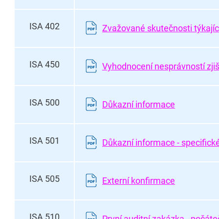
ISA 402
Zvažované skutečnosti týkající
ISA 450
Vyhodnocení nesprávností zji
ISA 500
Důkazní informace
ISA 501
Důkazní informace - specifick
ISA 505
Externí konfirmace
ISA 510
První auditní zakázka - počáte