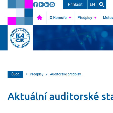
Přihlásit
EN
O Komoře
Úvod
Předpisy
Metod
Úvod
/
Předpisy
/
Auditorské předpisy
Aktuální auditorské s