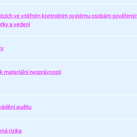
atcích ve vnitřním kontrolním systému osobám pověřen
otky a vedení
ky
ik materiální nesprávnosti
ovádění auditu
ná rizika