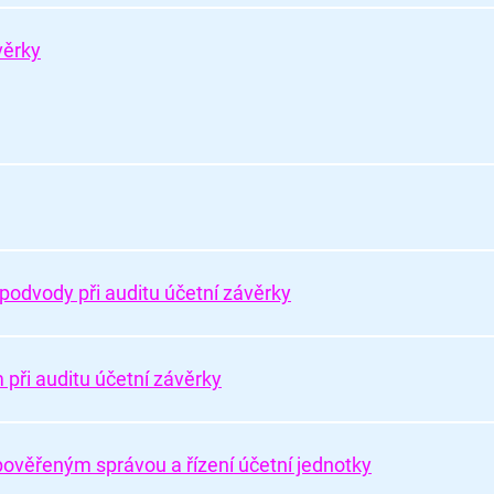
věrky
 podvody při auditu účetní závěrky
 při auditu účetní závěrky
ověřeným správou a řízení účetní jednotky