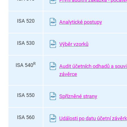
ISA 520
Analytické postupy
ISA 530
Výběr vzorků
R
ISA 540
Audit účetních odhadů a souvis
závěrce
ISA 550
Spřízněné strany
ISA 560
Události po datu účetní závěr