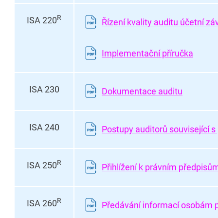
R
ISA 220
Řízení kvality auditu účetní zá
Implementační příručka
ISA 230
Dokumentace auditu
ISA 240
Postupy auditorů související s
R
ISA 250
Přihlížení k právním předpisům
R
ISA 260
Předávání informací osobám p