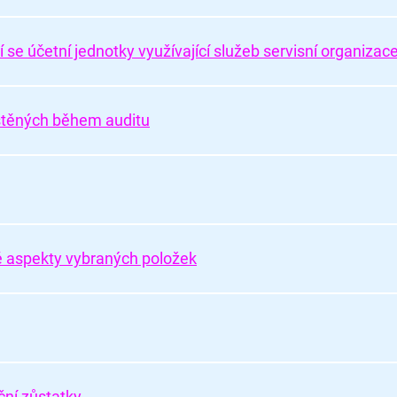
 se účetní jednotky využívající služeb servisní organizac
štěných během auditu
é aspekty vybraných položek
ční zůstatky