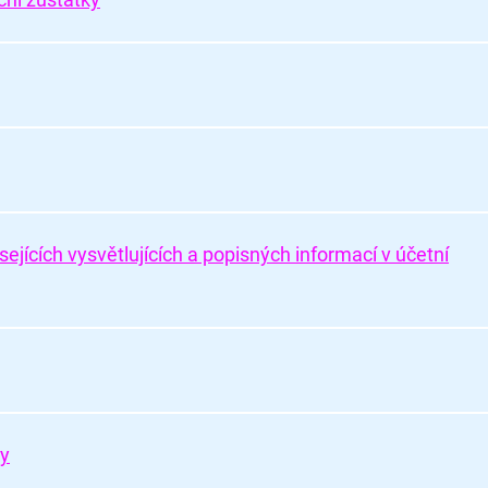
ejících vysvětlujících a popisných informací v účetní
ky