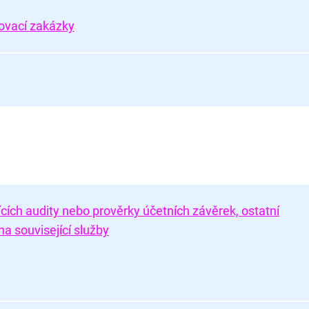
ovací zakázky
jících audity nebo prověrky účetních závěrek, ostatní
a související služby