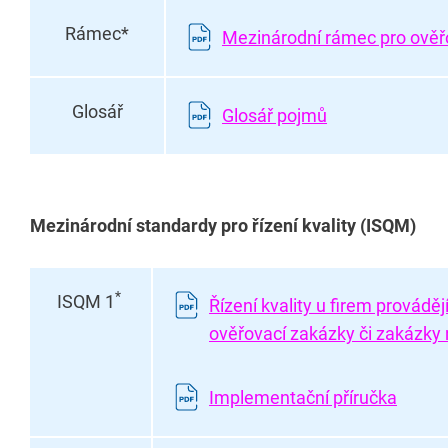
Rámec*
Mezinárodní rámec pro ověř
Glosář
Glosář pojmů
Mezinárodní standardy pro řízení kvality (ISQM)
*
ISQM 1
Řízení kvality u firem provádě
ověřovací zakázky či zakázky n
Implementační příručka