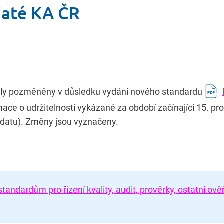
jaté KA ČR
yly pozměněny v důsledku vydání nového standardu
ace o udržitelnosti vykázané za období začínající 15. p
u datu). Změny jsou vyznačeny.
ndardům pro řízení kvality, audit, prověrky, ostatní ově