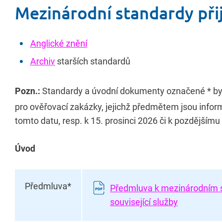
Mezinárodní standardy při
Anglické znění
Archiv
starších standardů
Pozn.:
Standardy a úvodní dokumenty označené * b
pro ověřovací zakázky, jejichž předmětem jsou inform
tomto datu, resp. k 15. prosinci 2026 či k pozdějším
Úvod
Předmluva*
Předmluva k mezinárodním sta
související služby